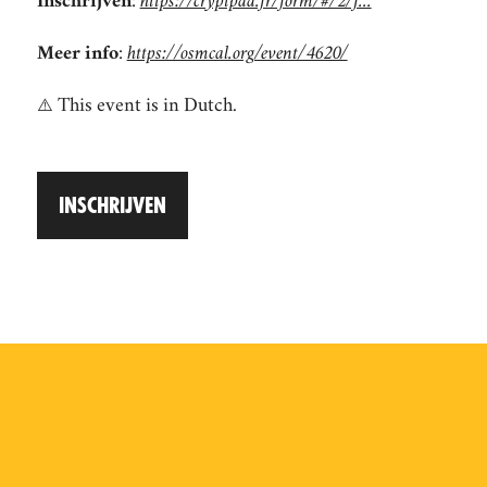
Inschrijven
:
https://cryptpad.fr/form/#/2/f...
Meer info
:
https://osmcal.org/event/4620/
⚠️ This event is in Dutch.
INSCHRIJVEN