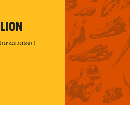
LLION
ser des actions !