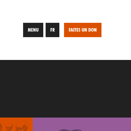
MENU
FR
FAITES UN DON