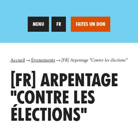
MENU
FR
FAITES UN DON
Accueil
Evenements
[FR] Arpentage "Contre les élections"
[FR] ARPENTAGE
"CONTRE LES
ÉLECTIONS"