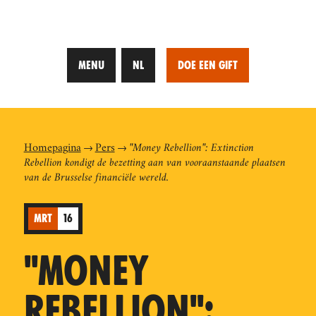
MENU
NL
DOE EEN GIFT
Homepagina
Pers
"Money Rebellion": Extinction
Rebellion kondigt de bezetting aan van vooraanstaande plaatsen
van de Brusselse financiële wereld.
MRT
16
"MONEY
REBELLION":