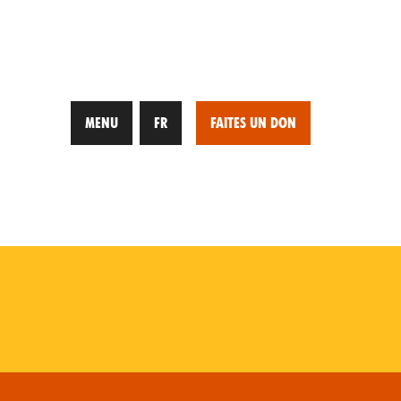
MENU
FR
FAITES UN DON